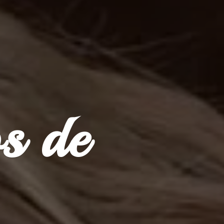
os
de